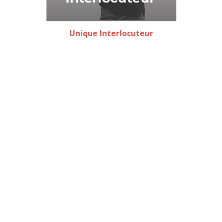
Unique Interlocuteur
Notre équipe
Une équipe forte de plusieurs années d’expérience
dans le transport de personnes et de l’accessibilité
pour tous, on vous accompagne tout au long de
votre projet.
Notre actualité
Retrouvez ici les évènements marquants de la
société, les réalisations pour nos clients qui nous
font confiance