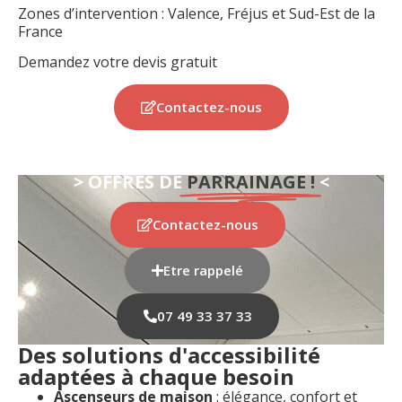
Zones d’intervention : Valence, Fréjus et Sud-Est de la
France
Demandez votre devis gratuit
Contactez-nous
> OFFRES DE
PARRAINAGE !
<
Contactez-nous
Etre rappelé
07 49 33 37 33
Des solutions d'accessibilité
adaptées à chaque besoin
Ascenseurs de maison
: élégance, confort et