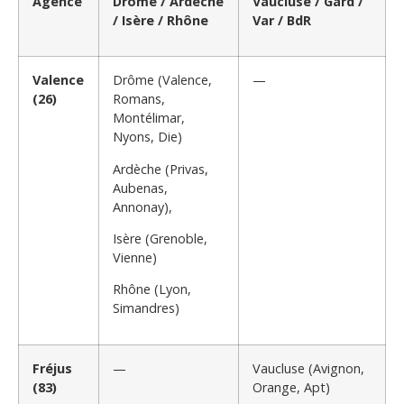
Agence
Drôme / Ardèche
Vaucluse / Gard /
/ Isère / Rhône
Var / BdR
Valence
Drôme (Valence,
—
(26)
Romans,
Montélimar,
Nyons, Die)
Ardèche (Privas,
Aubenas,
Annonay),
Isère (Grenoble,
Vienne)
Rhône (Lyon,
Simandres)
Fréjus
—
Vaucluse (Avignon,
(83)
Orange, Apt)