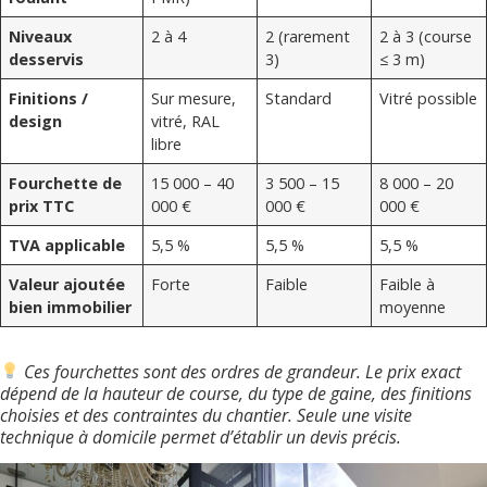
Niveaux
2 à 4
2 (rarement
2 à 3 (course
desservis
3)
≤ 3 m)
Finitions /
Sur mesure,
Standard
Vitré possible
design
vitré, RAL
libre
Fourchette de
15 000 – 40
3 500 – 15
8 000 – 20
prix TTC
000 €
000 €
000 €
TVA applicable
5,5 %
5,5 %
5,5 %
Valeur ajoutée
Forte
Faible
Faible à
bien immobilier
moyenne
Ces fourchettes sont des ordres de grandeur. Le prix exact
dépend de la hauteur de course, du type de gaine, des finitions
choisies et des contraintes du chantier. Seule une visite
technique à domicile permet d’établir un devis précis.