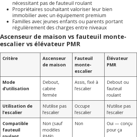
nécessitant pas de fauteuil roulant
Propriétaires souhaitant valoriser leur bien
immobilier avec un équipement premium
Familles avec jeunes enfants ou parents portant
régulièrement des charges entre niveaux
Ascenseur de maison vs fauteuil monte-
escalier vs élévateur PMR
Critère
Ascenseur
Fauteuil
Élévateur
de maison
monte-
PMR
escalier
Mode
Debout,
Assis, fixé à
Debout ou
d’utilisation
cabine
l’escalier
fauteuil
fermée
roulant
Utilisation de
N’utilise pas
Occupe
N’utilise pas
l’escalier
l’escalier
l’escalier
l’escalier
Compatible
Non (sauf
Non
Oui — conçu
fauteuil
modèles
pour ça
roulant
PMR)