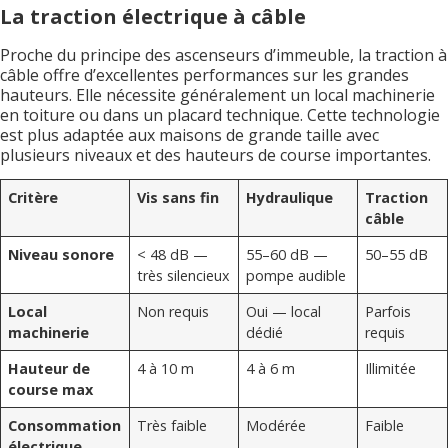
La traction électrique à câble
Proche du principe des ascenseurs d’immeuble, la traction à
câble offre d’excellentes performances sur les grandes
hauteurs. Elle nécessite généralement un local machinerie
en toiture ou dans un placard technique. Cette technologie
est plus adaptée aux maisons de grande taille avec
plusieurs niveaux et des hauteurs de course importantes.
Critère
Vis sans fin
Hydraulique
Traction
câble
Niveau sonore
< 48 dB —
55–60 dB —
50–55 dB
très silencieux
pompe audible
Local
Non requis
Oui — local
Parfois
machinerie
dédié
requis
Hauteur de
4 à 10 m
4 à 6 m
Illimitée
course max
Consommation
Très faible
Modérée
Faible
électrique