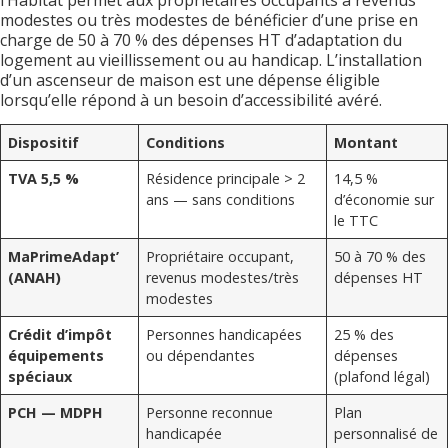
l’Habitat permet aux propriétaires occupants à revenus
modestes ou très modestes de bénéficier d’une prise en
charge de 50 à 70 % des dépenses HT d’adaptation du
logement au vieillissement ou au handicap. L’installation
d’un ascenseur de maison est une dépense éligible
lorsqu’elle répond à un besoin d’accessibilité avéré.
Dispositif
Conditions
Montant
TVA 5,5 %
Résidence principale > 2
14,5 %
ans — sans conditions
d’économie sur
le TTC
MaPrimeAdapt’
Propriétaire occupant,
50 à 70 % des
(ANAH)
revenus modestes/très
dépenses HT
modestes
Crédit d’impôt
Personnes handicapées
25 % des
équipements
ou dépendantes
dépenses
spéciaux
(plafond légal)
PCH — MDPH
Personne reconnue
Plan
handicapée
personnalisé de