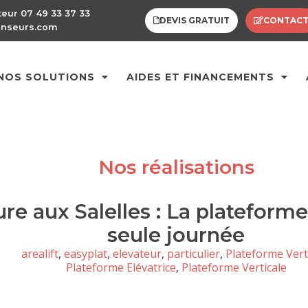
teur 07 49 33 37 33
DEVIS GRATUIT
CONTAC
enseurs.com
NOS SOLUTIONS
AIDES ET FINANCEMENTS
Nos réalisations
ure aux Salelles : La plateform
seule journée
arealift
,
easyplat
,
elevateur
,
particulier
,
Plateforme Vert
Plateforme Elévatrice
,
Plateforme Verticale